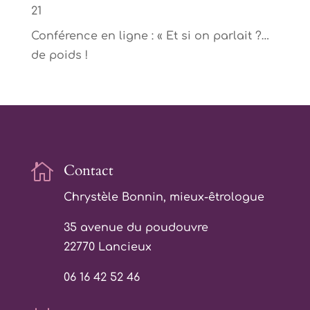
21
Conférence en ligne : « Et si on parlait ?…
de poids !

Contact
Chrystèle Bonnin, mieux-êtrologue
35 avenue du poudouvre
22770 Lancieux
06 16 42 52 46