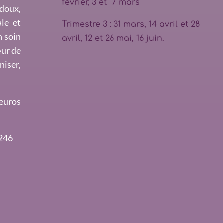
février, 3 et 17 mars
 doux,
ale et
Trimestre 3 : 31 mars, 14 avril et 28
n soin
avril, 12 et 26 mai, 16 juin.
œur de
iser,
 euros
5246