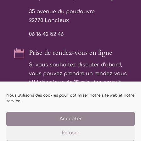
35 avenue du poudouvre
22770 Lancieux
06 16 42 52 46

Prise de rendez-vous en ligne
Si vous souhaitez discuter d’abord,
vous pouvez prendre un rendez-vous
téléphonique de 15 minutes gratuit.
Nous utilisons des cookies pour optimiser notre site web et notre
Prendre RDV
service.
Accepter
Mieux-êtrologie par Chrystèle Bonnin à
Beaussais sur mer
06 16 42 52 46 |
Refuser
Mentions Légales
|
Liens amis