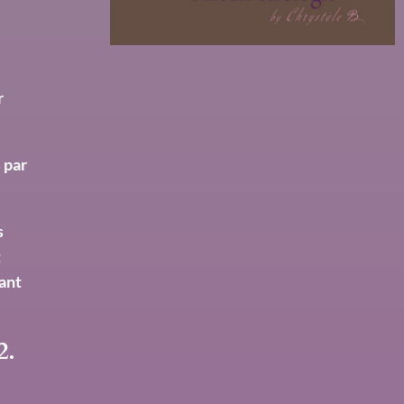
r
 par
s
t
ant
2.