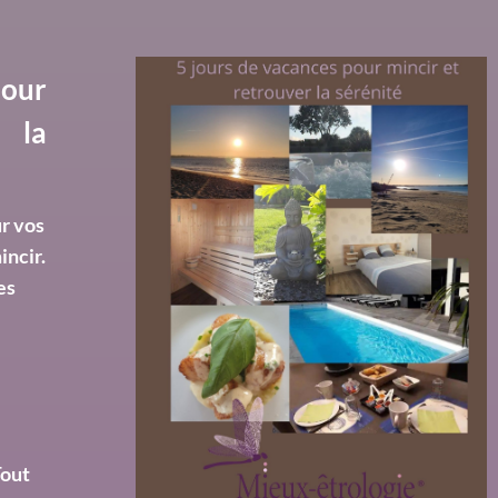
pour
 la
r vos
incir.
es
n
Tout